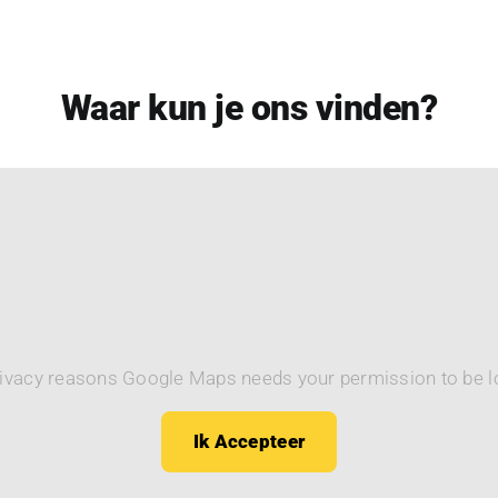
Waar kun je ons vinden?
rivacy reasons Google Maps needs your permission to be l
Ik Accepteer