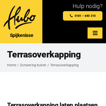
Ga
Hulp nodig?
naar
0181 – 640 310
inhoud
Spijkenisse
Togg
Navig
Home
Terrasoverkapping
Hubo Spijkenisse
Home
Zonwering buiten
Terrasoverkapping
Maatwerkproducten
Webshop
Terrasoverkapping laten plaatsen