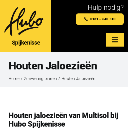
Ga
Hulp nodig?
naar
0181 – 640 310
inhoud
Spijkenisse
Togg
Navig
Home
Houten Jaloezieën
Hubo Spijkenisse
Home
Zonwering binnen
Houten Jaloezieën
Maatwerkproducten
Webshop
Houten jaloezieën van Multisol bij
Hubo Spijkenisse