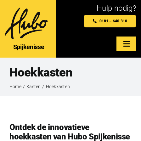
Ga
Hulp nodig?
naar
0181 – 640 310
inhoud
Spijkenisse
Togg
Navig
Home
Hoekkasten
Hubo Spijkenisse
Home
Kasten
Hoekkasten
Maatwerkproducten
Webshop
Ontdek de innovatieve
hoekkasten van Hubo Spijkenisse