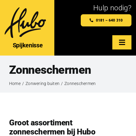
Ga
Hulp nodig?
naar
0181 – 640 310
inhoud
Spijkenisse
Togg
Navig
Home
Zonneschermen
Hubo Spijkenisse
Home
Zonwering buiten
Zonneschermen
Maatwerkproducten
Webshop
Groot assortiment
zonneschermen bij Hubo