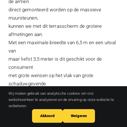
de armen
direct gemonteerd worden op de massieve
muursteunen,
kunnen we met dit terrasscherm de grotere
afmetingen aan.
Met een maximale breedte van 6,5 m en een uitval
van
maar liefst 3,5 meter is dit geschikt voor de
consument
met grote wensen op het vlak van grote
schaduwgevende
oppervlaktes. Ook de Q-240 kenmerkt zich door
Wij maken gebruik van analytische cookies om ons
Winkel
hetzelfde,
websiteverkeer te analyseren en de ervaring op onze website te
verbeteren.
consequent doorgetrokken moderne en strakke
Showroom
Akkoord
Weigeren
design.
En uiteraard ook, net als de Q-230, optioneel