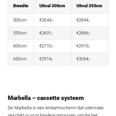
Breedte
Uitval 300cm
Uitval 350cm
500cm
€2644,-
€2844,-
550cm
€2691,-
€2866,-
600cm
€2710,-
€2910,-
650cm
€2914,-
€3064,-
Marbella – cassette systeem
De Marbella is een knikarmscherm dat uitermate
geschikt is voor bredere terrassen, omdat het