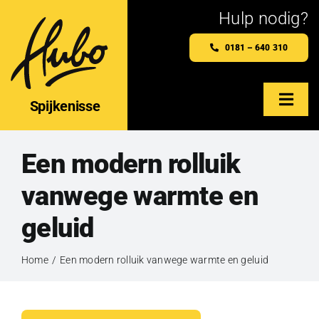
Ga
Hulp nodig?
naar
0181 – 640 310
inhoud
Spijkenisse
Togg
Navig
Home
Een modern rolluik
Hubo Spijkenisse
vanwege warmte en
geluid
Maatwerkproducten
Home
Een modern rolluik vanwege warmte en geluid
Webshop